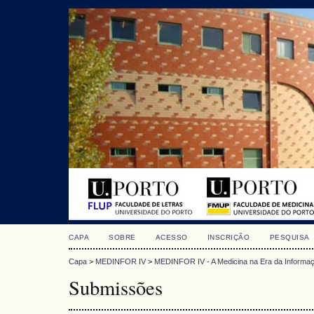
CAPA
SOBRE
ACESSO
INSCRIÇÃO
PESQUISA
Capa
>
MEDINFOR IV
>
MEDINFOR IV - A Medicina na Era da Informa
Submissões