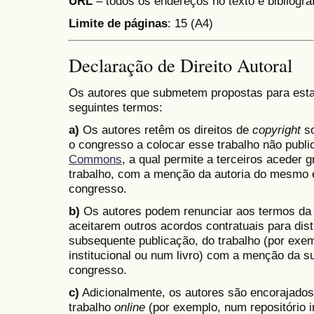
URL
– todos os endereços no texto e bibliogra
Limite de páginas
: 15 (A4)
Declaração de Direito Autoral
Os autores que submetem propostas para est
seguintes termos:
a)
Os autores retêm os direitos de
copyright
so
o congresso a colocar esse trabalho não pub
Commons
, a qual permite a terceiros aceder g
trabalho, com a menção da autoria do mesmo e
congresso.
b)
Os autores podem renunciar aos termos da
aceitarem outros acordos contratuais para dist
subsequente publicação, do trabalho (por exem
institucional ou num livro) com a menção da su
congresso.
c)
Adicionalmente, os autores são encorajados a
trabalho
online
(por exemplo, num repositório i