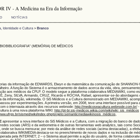
R IV - A Medicina na Era da Informação
VO
NOTÍCIAS
, Identidade e Cultura
>
Branco
BIOBIBLIOGRAFIA” (MEMÓRIA) DE MÉDICOS
 teorias da informação de EDWARDS, Elwyn e da matemática da comunicação de SHANNON-WE
Malheiro. A função do Sistema é o armazenamento de dados acerca da vida, obra, pensamento
ormação aos médicos da CPLP. O modelo segue a plataforma colaborativa MEDIAWIKI, como es
, Zeny, SILVA, Armando, CRUZ, Ricardo e ROCHA, Rafael, apresentar-se-ão abordagens conc
itetura da informação, wikimedia. O SiS Médicos e a Cultura demonstrado em MEDIAWIKI, aco
 passou por experimentações. A primeira versão, em 2008, teve uma interface possível para 
 com o internauta através dos recursos webnode:
http://medicoseacultura.webnode.com.br/
-
Cultura à uma nova plataforma WIKI:
http://pt-br.sis-medicos.wikia.com/wiki/wiki_sis_médicos
/www.ufrgs.br/sismed/wiki/index.php/projeto:semanticmediawikinosis_médicos
,
E
apresentar a nova interface do SiS Médicos e a Cultura, com a migração do banco de da
edes sociais (ARS) e da webometria e de outras ferramentas web analytics, tais como Socia
s, onde se busca mensurar, por meio da análise de redes sociais (acima destacadas), a efe
a colaborativa WIKIMEDIA destaca-se no preenchimento de novos dados e na inclusão de médic
 superada pela INTERNET; 2 – o Sistema atual permite a ação do usuário, de forma colaborati