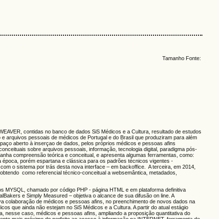
Tamanho Fonte:
AVER, contidas no banco de dados SiS Médicos e a Cultura, resultado de estudos
 e arquivos pessoais de médicos de Portugal e do Brasil que produziram para além
paço aberto à inserçao de dados, pelos próprios médicos e pessoas afins
eituais sobre arquivos pessoais, informação, tecnologia digital, paradigma pós-
mpanha compreensão teórica e conceitual, e apresenta algumas ferramentas, como:
a época, porém espartana e clássica para os padrões técnicos vigentes -
 com o sistema por trás desta nova interface – em backoffice. A terceira, em 2014,
obtendo como referencial técnico-conceitual a websemântica, metadados,
dos MYSQL, chamado por código PHP - página HTML e em plataforma definitiva
lBakers e Simply Measured – objetiva o alcance de sua difusão on line. A
tiva colaboração de médicos e pessoas afins, no preenchimento de novos dados na
os que ainda não estejam no SiS Médicos e a Cultura. A partir do atual estágio
va, nesse caso, médicos e pessoas afins, ampliando a proposição quantitativa do