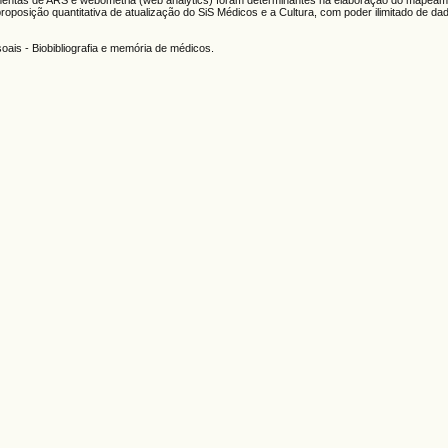
ramentas de ARS e webometria (web analytics) foram determinantes na elaboração do mapea
 proposição quantitativa de atualização do SiS Médicos e a Cultura, com poder ilimitado de
ais - Biobibliografia e memória de médicos.