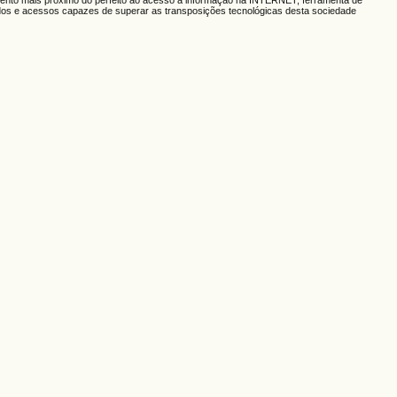
mento mais próximo do perfeito ao acesso à informação na INTERNET, ferramenta de
 dados e acessos capazes de superar as transposições tecnológicas desta sociedade