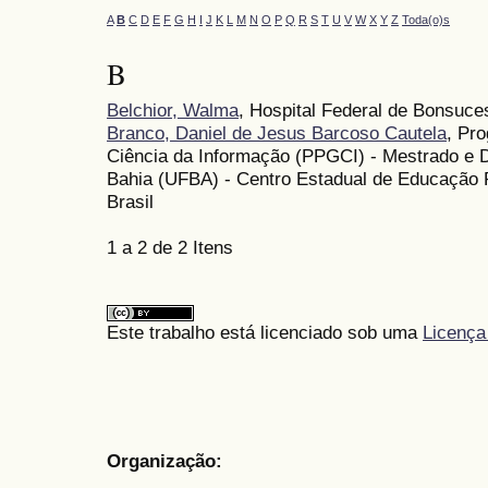
A
B
C
D
E
F
G
H
I
J
K
L
M
N
O
P
Q
R
S
T
U
V
W
X
Y
Z
Toda(o)s
B
Belchior, Walma
, Hospital Federal de Bonsuce
Branco, Daniel de Jesus Barcoso Cautela
, Pr
Ciência da Informação (PPGCI) - Mestrado e D
Bahia (UFBA) - Centro Estadual de Educação Pr
Brasil
1 a 2 de 2 Itens
Este trabalho está licenciado sob uma
Licença
Organização: