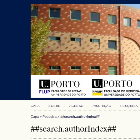
CAPA
SOBRE
ACESSO
INSCRIÇÃO
PESQUISA
Capa
>
Pesquisa
>
##search.authorIndex##
##search.authorIndex##