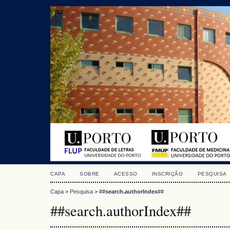
CAPA
SOBRE
ACESSO
INSCRIÇÃO
PESQUISA
Capa
>
Pesquisa
>
##search.authorIndex##
##search.authorIndex##