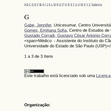
A
B
C
D
E
F
G
H
I
J
K
L
M
N
O
P
Q
R
S
T
U
V
W
X
Y
Z
Toda(o)s
G
Gabe, Jennifer
, Unicesumar, Centro Universitá
Gomes, Emiliana Sofia
, Centro de Estudos d
Gustado Corradi, Gustavo César Antonio Corra
<span>Médico - Assistente do Instituto do Câ
Universidade do Estado de São Paulo (USP)<
1 a 3 de 3 Itens
Este trabalho está licenciado sob uma
Licença
Organização: