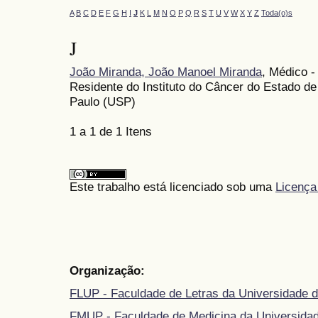
A
B
C
D
E
F
G
H
I
J
K
L
M
N
O
P
Q
R
S
T
U
V
W
X
Y
Z
Toda(o)s
J
João Miranda, João Manoel Miranda
, Médico -
Residente do Instituto do Câncer do Estado d
Paulo (USP)
1 a 1 de 1 Itens
Este trabalho está licenciado sob uma
Licença
Organização:
FLUP - Faculdade de Letras da Universidade d
FMUP - Faculdade de Medicina da Universidad