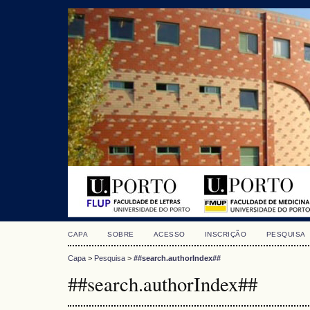
CAPA
SOBRE
ACESSO
INSCRIÇÃO
PESQUISA
Capa
>
Pesquisa
>
##search.authorIndex##
##search.authorIndex##