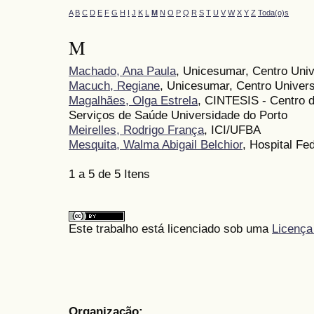
A
B
C
D
E
F
G
H
I
J
K
L
M
N
O
P
Q
R
S
T
U
V
W
X
Y
Z
Toda(o)s
M
Machado, Ana Paula
, Unicesumar, Centro Univ
Macuch, Regiane
, Unicesumar, Centro Univers
Magalhães, Olga Estrela
, CINTESIS - Centro d
Serviços de Saúde Universidade do Porto
Meirelles, Rodrigo França
, ICI/UFBA
Mesquita, Walma Abigail Belchior
, Hospital F
1 a 5 de 5 Itens
Este trabalho está licenciado sob uma
Licença
Organização: