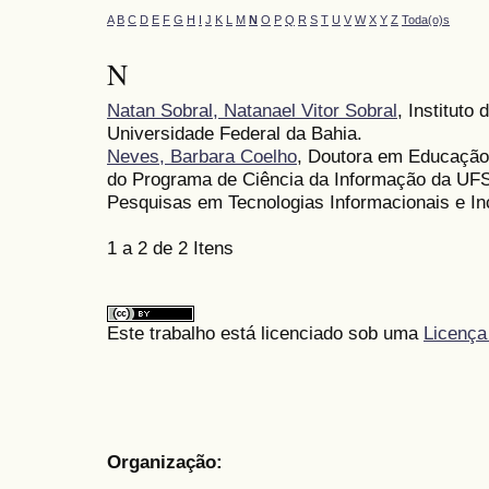
A
B
C
D
E
F
G
H
I
J
K
L
M
N
O
P
Q
R
S
T
U
V
W
X
Y
Z
Toda(o)s
N
Natan Sobral, Natanael Vitor Sobral
, Instituto
Universidade Federal da Bahia.
Neves, Barbara Coelho
, Doutora em Educação 
do Programa de Ciência da Informação da UFS;
Pesquisas em Tecnologias Informacionais e Incl
1 a 2 de 2 Itens
Este trabalho está licenciado sob uma
Licença
Organização: