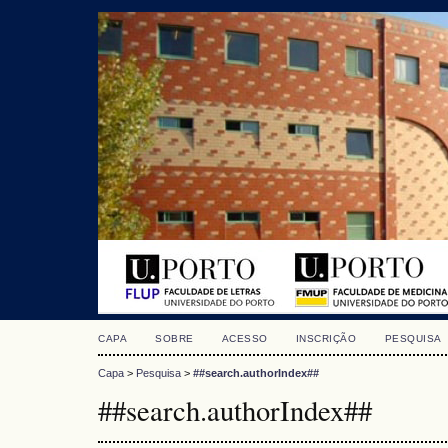
CAPA
SOBRE
ACESSO
INSCRIÇÃO
PESQUISA
Capa
>
Pesquisa
>
##search.authorIndex##
##search.authorIndex##