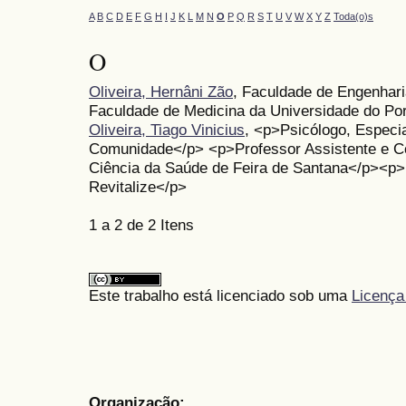
A
B
C
D
E
F
G
H
I
J
K
L
M
N
O
P
Q
R
S
T
U
V
W
X
Y
Z
Toda(o)s
O
Oliveira, Hernâni Zão
, Faculdade de Engenhari
Faculdade de Medicina da Universidade do Po
Oliveira, Tiago Vinicius
, <p>Psicólogo, Especi
Comunidade</p> <p>Professor Assistente e Co
Ciência da Saúde de Feira de Santana</p><p>P
Revitalize</p>
1 a 2 de 2 Itens
Este trabalho está licenciado sob uma
Licença
Organização: