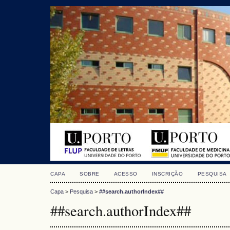
CAPA
SOBRE
ACESSO
INSCRIÇÃO
PESQUISA
Capa
>
Pesquisa
>
##search.authorIndex##
##search.authorIndex##