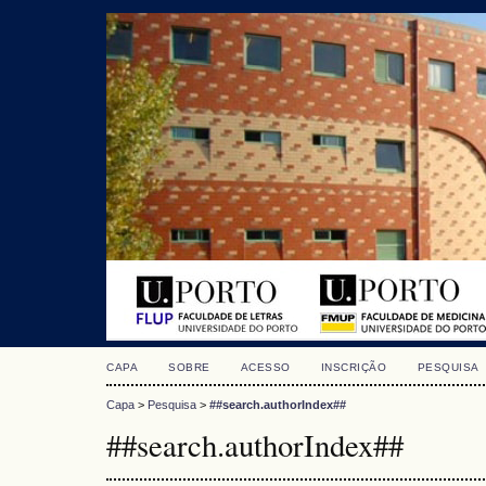
CAPA
SOBRE
ACESSO
INSCRIÇÃO
PESQUISA
Capa
>
Pesquisa
>
##search.authorIndex##
##search.authorIndex##