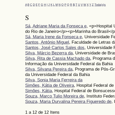
A
B
C
D
E
F
G
H
I
J
K
L
M
N
O
P
Q
R
S
T
U
V
W
X
Y
Z
Toda(o)s
S
Sá, Adriane Maria da Fonseca e
, <p>Hospital 
do Rio de Janeiro</p><p>Marinha do Brasil</
Sá, Maria Irene da Fonseca e
, Universidade F
Santos, António Miguel
, Faculdade de Letras d
Santos, José Carlos Sales dos
, Universidade 
Silva, Márcio Bezerra da
, Universidade de Bra
Silva, Rita de Cassia Machado da
, Programa 
Informação da Universidade Federal da Bahia
Silva, Silvana Pereira da
, Programa de Pós-Gr
da Universidade Federal da Bahia
Silva, Sonia Maria Ferreira da
Simões, Kátia de Oliveira
, Hospital Federal d
Simões, Kátia
, Hospital Federal de Bonsucess
Souza, Marco Tulio Moreira de
, Instituto Fede
Souza, Maria Durvalina Pereira Figueredo de
,
1 a 12 de 12 Itens