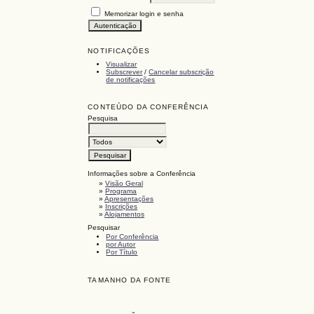
Memorizar login e senha
NOTIFICAÇÕES
Visualizar
Subscrever
/
Cancelar subscrição
de notificações
CONTEÚDO DA CONFERÊNCIA
Pesquisa
Informações sobre a Conferência
»
Visão Geral
»
Programa
»
Apresentações
»
Inscrições
»
Alojamentos
Pesquisar
Por Conferência
por Autor
Por Título
TAMANHO DA FONTE