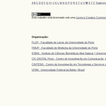
A
B
C
D
E
F
G
H
I
J
K
L
M
N
O
P
Q
R
S
T
U
V
W
X
Y
Z
Toda(o)
Este trabalho está licenciado sob uma
Licença Creative Commons
Organização:
FLUP - Faculdade de Letras da Universidade do Porto
FMUP - Faculdade de Medicina da Universidade do Porto
ICBAS - Instituto de Ciências Biomédicas Abel Salazar | Univers
CIC DIGITAL Porto - Centro de Investigação em Comunicação, In
CINTESIS - Centro de Investigação em Tecnologias e Serviços
UFBA - Universidade Federal da Bahia | Brasil