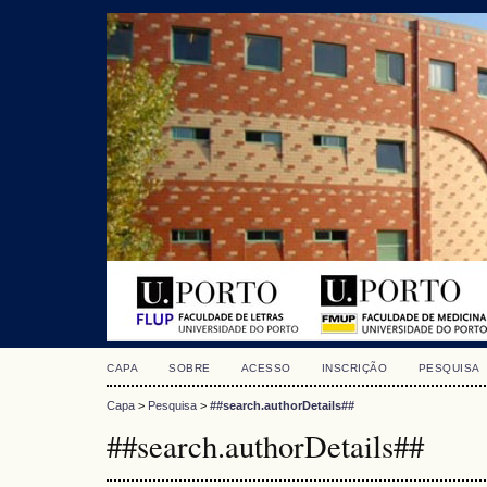
CAPA
SOBRE
ACESSO
INSCRIÇÃO
PESQUISA
Capa
>
Pesquisa
>
##search.authorDetails##
##search.authorDetails##