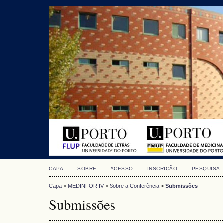
CAPA
SOBRE
ACESSO
INSCRIÇÃO
PESQUISA
Capa
>
MEDINFOR IV
>
Sobre a Conferência
>
Submissões
Submissões