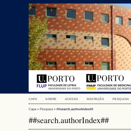
CAPA
SOBRE
ACESSO
INSCRIÇÃO
PESQUISA
Capa
>
Pesquisa
>
##search.authorIndex##
##search.authorIndex##