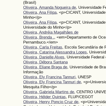
(Brasil)
Oliveira, Amanda Nogueira de
, Universidade F
Oliveira, Ana Filipa
, <p>CICANT, Universidade
Minho</p>
Oliveira, Ana Filipa
, <p>CICANT, Universidad
Universidade do Minho</p>
Oliveira, Andréia Magalhães de
Oliveira, Brenda .
, <em>Departamento de Ocea
Pernambuco.</em>
Oliveira, Carla Freitas
, Escola Secundária de 
Oliveira, Catarina Alessandra Lopes
, Universi
Oliveira, Danielle Alves
, Universidade Federal
Oliveira, Débora Santana
Oliveira, Eliane Braga de
, Universidade de Bra
Informação
Oliveira, Ely Francina Tannuri
, UNESP
Oliveira, Ely Francina Tannuri de
, <p>Universi
Mesquita Filho</p>
Oliveira, Gabriela Martins de
, CENTRO UNIV
Oliveira, Hélder Quintas
, FLUP/CEGOT
Oliveira, Henry Poncio Cruz de
, <p>Universid