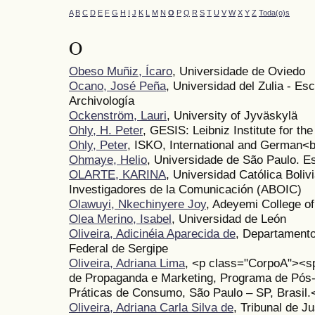
A
B
C
D
E
F
G
H
I
J
K
L
M
N
O
P
Q
R
S
T
U
V
W
X
Y
Z
Toda(o)s
O
Obeso Muñiz, Ícaro
, Universidade de Oviedo
Ocano, José Peña
, Universidad del Zulia - Esc
Archivología
Ockenström, Lauri
, University of Jyväskylä
Ohly, H. Peter
, GESIS: Leibniz Institute for th
Ohly, Peter
, ISKO, International and German<b
Ohmaye, Helio
, Universidade de São Paulo. E
OLARTE, KARINA
, Universidad Católica Boliv
Investigadores de la Comunicación (ABOIC)
Olawuyi, Nkechinyere Joy
, Adeyemi College o
Olea Merino, Isabel
, Universidad de León
Oliveira, Adicinéia Aparecida de
, Departament
Federal de Sergipe
Oliveira, Adriana Lima
, <p class="CorpoA"><s
de Propaganda e Marketing, Programa de Pó
Práticas de Consumo, São Paulo – SP, Brasil.
Oliveira, Adriana Carla Silva de
, Tribunal de J