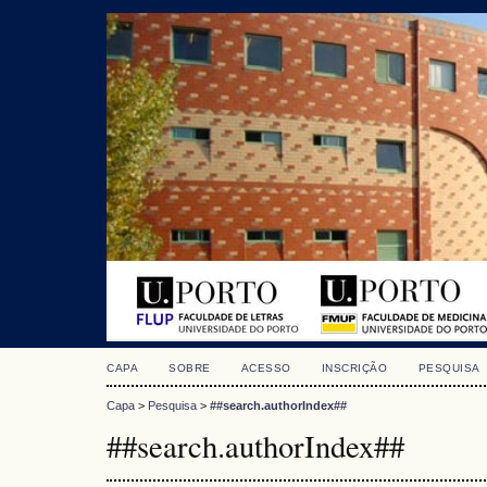
CAPA
SOBRE
ACESSO
INSCRIÇÃO
PESQUISA
Capa
>
Pesquisa
>
##search.authorIndex##
##search.authorIndex##