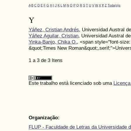
A
B
C
D
E
F
G
H
I
J
K
L
M
N
O
P
Q
R
S
T
U
V
W
X
Y
Z
Toda(o)s
Y
Yáñez, Cristian Andrés
, Universidad Austral de
Yáñez Aguilar, Cristian
, Universidad Austral de
Yinka-Banjo, Chika O.
, <span style="font-size: 
&quot;Times New Roman&quot;,serif;">Univers
1 a 3 de 3 Itens
Este trabalho está licenciado sob uma
Licença
Organização:
FLUP - Faculdade de Letras da Universidade d