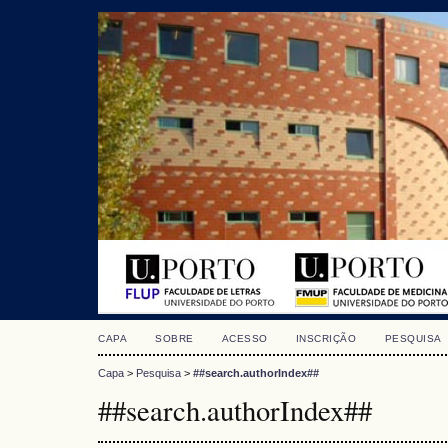
CAPA
SOBRE
ACESSO
INSCRIÇÃO
PESQUISA
Capa
>
Pesquisa
>
##search.authorIndex##
##search.authorIndex##