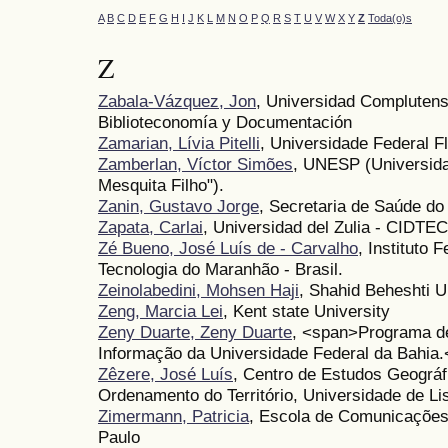
A
B
C
D
E
F
G
H
I
J
K
L
M
N
O
P
Q
R
S
T
U
V
W
X
Y
Z
Toda(o)s
Z
Zabala-Vázquez, Jon
, Universidad Compluten
Biblioteconomía y Documentación
Zamarian, Lívia Pitelli
, Universidade Federal F
Zamberlan, Víctor Simões
, UNESP (Universida
Mesquita Filho").
Zanin, Gustavo Jorge
, Secretaria de Saúde do
Zapata, Carlai
, Universidad del Zulia - CIDTEC
Zé Bueno, José Luís de - Carvalho
, Instituto 
Tecnologia do Maranhão - Brasil.
Zeinolabedini, Mohsen Haji
, Shahid Beheshti U
Zeng, Marcia Lei
, Kent state University
Zeny Duarte, Zeny Duarte
, <span>Programa d
Informação da Universidade Federal da Bahia
Zêzere, José Luís
, Centro de Estudos Geográfi
Ordenamento do Território, Universidade de Li
Zimermann, Patricia
, Escola de Comunicações
Paulo