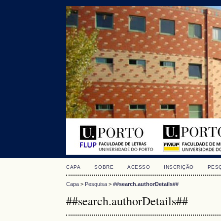
CAPA
SOBRE
ACESSO
INSCRIÇÃO
PES
Capa
>
Pesquisa
>
##search.authorDetails##
##search.authorDetails##