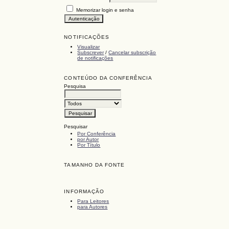
Memorizar login e senha
NOTIFICAÇÕES
Visualizar
Subscrever
/
Cancelar subscrição
de notificações
CONTEÚDO DA CONFERÊNCIA
Pesquisa
Pesquisar
Por Conferência
por Autor
Por Título
TAMANHO DA FONTE
INFORMAÇÃO
Para Leitores
para Autores