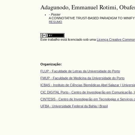
Adagunodo, Emmanuel Rotimi, Obafemi
- Poster
A CONNOTATIVE TRUST-BASED PARADIGM TO MINIF
RESUMO
Este trabalho está licenciado sob uma
Licença Creative Commons
Organização:
FLUP - Faculdade de Letras da Universidade do Porto
FMUP - Faculdade de Medicina da Universidade do Porto
ICBAS - Instituto de Ciências Biomédicas Abel Salazar | Univers
CIC DIGITAL Porto - Centro de Investigação em Comunicação, In
CINTESIS - Centro de Investigação em Tecnologias e Serviços
UFBA - Universidade Federal da Bahia | Brasil