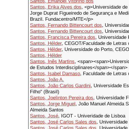
Santos, Emanoel Vitorino dos
Santos, Erika Alves dos
, <p>Universidade d
Jorge Duprat Figueiredo de Segurança e Medici
Brazil. Fundacentro/MTE</p>
Santos, Fernando Bittencourt dos
, Universida
Santos, Fernando Bittencourt dos
, Universida
Santos, Francisca Pereira dos
, Universidade
Santos, Hélder
, CEGOT/Faculdade de Letras 
Santos, Hélder
, Universidade do Porto, CEGO
Santos, Hélder
Santos, Inês Martins
, <span><span>Universid
de Estudos Interdisciplinares</span></span>
Santos, Isabel Damaso
, Faculdade de Letras
Santos, João A.
Santos, João Carlos Gardini
, Universidade Es
Filho" (Brasil)
Santos, Joelinton Pereira dos
, Universidade 
Santos, Jorge Miguel
, João Manuel Almeida S
Almeida Santos
Santos, José
, IGOT - Univeridade de Lisboa
Santos, José Carlos Sales dos
, Universidade
Santos, José Carlos Sales dos
, Universidade