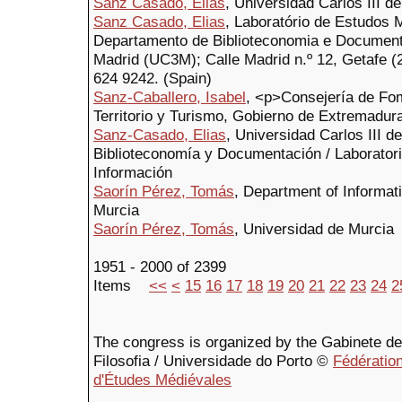
Sanz Casado, Elias
, Universidad Carlos III d
Sanz Casado, Elias
, Laboratório de Estudos 
Departamento de Biblioteconomia e Documenta
Madrid (UC3M); Calle Madrid n.º 12, Getafe (
624 9242. (Spain)
Sanz-Caballero, Isabel
, <p>Consejería de Fom
Territorio y Turismo, Gobierno de Extremadur
Sanz-Casado, Elias
, Universidad Carlos III 
Biblioteconomía y Documentación / Laboratori
Información
Saorín Pérez, Tomás
, Department of Informat
Murcia
Saorín Pérez, Tomás
, Universidad de Murcia
1951 - 2000 of 2399
Items
<<
<
15
16
17
18
19
20
21
22
23
24
2
The congress is organized by the Gabinete de F
Filosofia / Universidade do Porto ©
Fédération
d'Études Médiévales