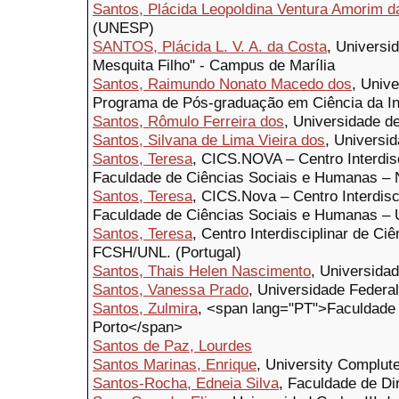
Santos, Plácida Leopoldina Ventura Amorim d
(UNESP)
SANTOS, Plácida L. V. A. da Costa
, Universi
Mesquita Filho" - Campus de Marília
Santos, Raimundo Nonato Macedo dos
, Univ
Programa de Pós-graduação em Ciência da I
Santos, Rômulo Ferreira dos
, Universidade de
Santos, Silvana de Lima Vieira dos
, Universi
Santos, Teresa
, ​CICS.NOVA – Centro Interdis
Faculdade de Ciências Sociais e Humanas 
Santos, Teresa
, CICS.Nova – Centro Interdisc
Faculdade de Ciências Sociais e Humanas – 
Santos, Teresa
, Centro Interdisciplinar de C
FCSH/UNL. (Portugal)
Santos, Thais Helen Nascimento
, Universida
Santos, Vanessa Prado
, Universidade Federa
Santos, Zulmira
, <span lang="PT">Faculdade 
Porto</span>
Santos de Paz, Lourdes
Santos Marinas, Enrique
, University Complut
Santos-Rocha, Edneia Silva
, Faculdade de Di