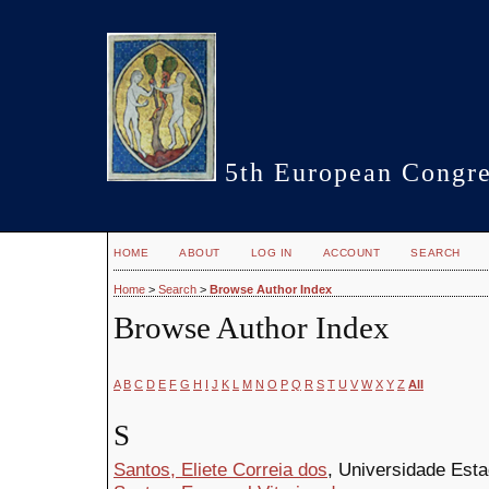
5th European Congre
HOME
ABOUT
LOG IN
ACCOUNT
SEARCH
Home
>
Search
>
Browse Author Index
Browse Author Index
A
B
C
D
E
F
G
H
I
J
K
L
M
N
O
P
Q
R
S
T
U
V
W
X
Y
Z
All
S
Santos, Eliete Correia dos
, Universidade Esta