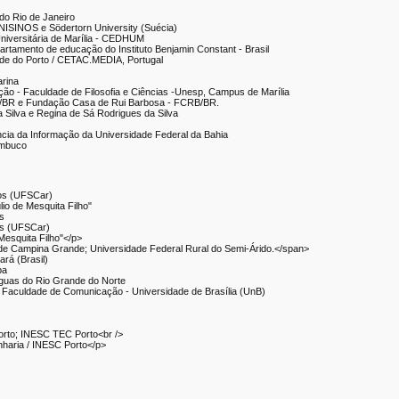
 do Rio de Janeiro
UNISINOS e Södertorn University (Suécia)
niversitária de Marília - CEDHUM
artamento de educação do Instituto Benjamin Constant - Brasil
ade do Porto / CETAC.MEDIA, Portugal
arina
ção - Faculdade de Filosofia e Ciências -Unesp, Campus de Marília
FF/BR e Fundação Casa de Rui Barbosa - FCRB/BR.
 Silva e Regina de Sá Rodrigues da Silva
ia da Informação da Universidade Federal da Bahia
ambuco
los (UFSCar)
lio de Mesquita Filho"
os
os (UFSCar)
 Mesquita Filho"</p>
de Campina Grande; Universidade Federal Rural do Semi-Árido.</span>
ará (Brasil)
ba
 Águas do Rio Grande do Norte
Faculdade de Comunicação - Universidade de Brasília (UnB)
orto; INESC TEC Porto<br />
nharia / INESC Porto</p>