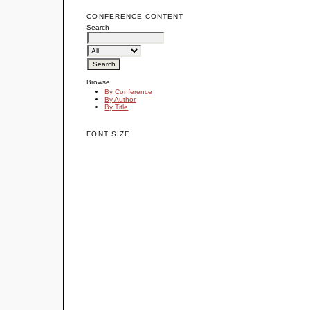
CONFERENCE CONTENT
Search
Browse
By Conference
By Author
By Title
FONT SIZE