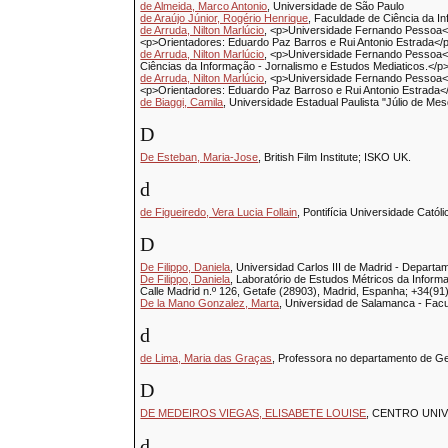
de Almeida, Marco Antonio
, Universidade de São Paulo
de Araújo Júnior, Rogério Henrique
, Faculdade de Ciência da I
de Arruda, Nilton Marlúcio
, <p>Universidade Fernando Pessoa</
<p>Orientadores: Eduardo Paz Barros e Rui Antonio Estrada</
de Arruda, Nilton Marlúcio
, <p>Universidade Fernando Pessoa</
Ciências da Informação - Jornalismo e Estudos Mediaticos.</p
de Arruda, Nilton Marlúcio
, <p>Universidade Fernando Pessoa</
<p>Orientadores: Eduardo Paz Barroso e Rui Antonio Estrada<
de Biaggi, Camila
, Universidade Estadual Paulista "Júlio de Mes
D
De Esteban, Maria-Jose
, British Film Institute; ISKO UK.
d
de Figueiredo, Vera Lucia Follain
, Pontifícia Universidade Catól
D
De Filippo, Daniela
, Universidad Carlos III de Madrid - Depart
De Filippo, Daniela
, Laboratório de Estudos Métricos da Infor
Calle Madrid n.º 126, Getafe (28903), Madrid, Espanha; +34(91
De la Mano Gonzalez, Marta
, Universidad de Salamanca - Fac
d
de Lima, Maria das Graças
, Professora no departamento de Ge
D
DE MEDEIROS VIEGAS, ELISABETE LOUISE
, CENTRO UNI
d