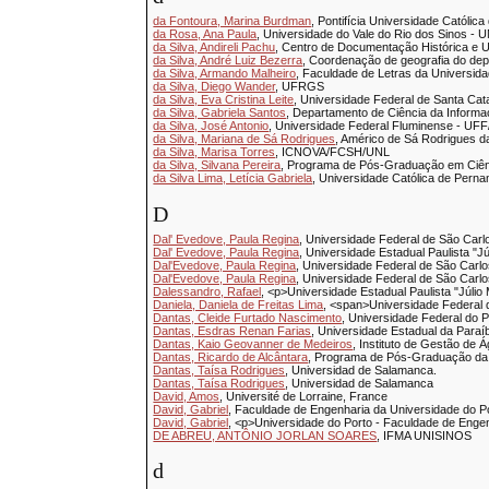
da Fontoura, Marina Burdman
, Pontifícia Universidade Católica
da Rosa, Ana Paula
, Universidade do Vale do Rio dos Sinos - 
da Silva, Andireli Pachu
, Centro de Documentação Histórica e U
da Silva, André Luiz Bezerra
, Coordenação de geografia do dep
da Silva, Armando Malheiro
, Faculdade de Letras da Universid
da Silva, Diego Wander
, UFRGS
da Silva, Eva Cristina Leite
, Universidade Federal de Santa Cat
da Silva, Gabriela Santos
, Departamento de Ciência da Informa
da Silva, José Antonio
, Universidade Federal Fluminense - U
da Silva, Mariana de Sá Rodrigues
, Américo de Sá Rodrigues da
da Silva, Marisa Torres
, ICNOVA/FCSH/UNL
da Silva, Silvana Pereira
, Programa de Pós-Graduação em Ciênc
da Silva Lima, Letícia Gabriela
, Universidade Católica de Pern
D
Dal' Evedove, Paula Regina
, Universidade Federal de São Car
Dal' Evedove, Paula Regina
, Universidade Estadual Paulista "Jú
Dal'Evedove, Paula Regina
, Universidade Federal de São Carl
Dal'Evedove, Paula Regina
, Universidade Federal de São Carl
Dalessandro, Rafael
, <p>Universidade Estadual Paulista "Júlio
Daniela, Daniela de Freitas Lima
, <span>Universidade Federal 
Dantas, Cleide Furtado Nascimento
, Universidade Federal do P
Dantas, Esdras Renan Farias
, Universidade Estadual da Paraí
Dantas, Kaio Geovanner de Medeiros
, Instituto de Gestão de
Dantas, Ricardo de Alcântara
, Programa de Pós-Graduação da 
Dantas, Taísa Rodrigues
, Universidad de Salamanca.
Dantas, Taísa Rodrigues
, Universidad de Salamanca
David, Amos
, Université de Lorraine, France
David, Gabriel
, Faculdade de Engenharia da Universidade do P
David, Gabriel
, <p>Universidade do Porto - Faculdade de Enge
DE ABREU, ANTÔNIO JORLAN SOARES
, IFMA UNISINOS
d