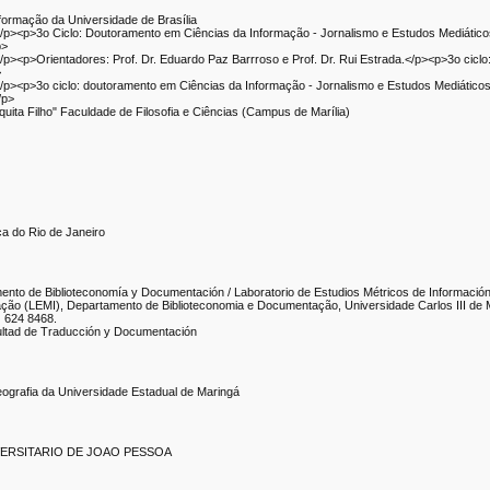
nformação da Universidade de Brasília
p><p>3o Ciclo: Doutoramento em Ciências da Informação - Jornalismo e Estudos Mediátic
p>
p><p>Orientadores: Prof. Dr. Eduardo Paz Barrroso e Prof. Dr. Rui Estrada.</p><p>3o cicl
>
p><p>3o ciclo: doutoramento em Ciências da Informação - Jornalismo e Estudos Mediático
/p>
quita Filho" Faculdade de Filosofia e Ciências (Campus de Marília)
ica do Rio de Janeiro
amento de Biblioteconomía y Documentación / Laboratorio de Estudios Métricos de Información
mação (LEMI), Departamento de Biblioteconomia e Documentação, Universidade Carlos III de
) 624 8468.
ultad de Traducción y Documentación
ografia da Universidade Estadual de Maringá
VERSITARIO DE JOAO PESSOA