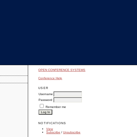
OPEN CONFERENCE SYSTEMS
Conference Help
USER
Username
Password
Remember me
NOTIFICATIONS
View
Subscribe
/
Unsubscribe