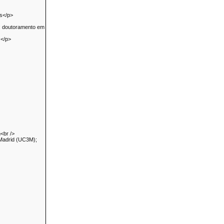
os</p>
o: doutoramento em
s</p>
<br />
 Madrid (UC3M);