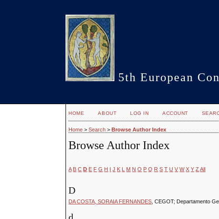
5th European Con
HOME
ABOUT
LOG IN
ACCOUNT
SEAR
Home
>
Search
>
Browse Author Index
Browse Author Index
A
B
C
D
E
F
G
H
I
J
K
L
M
N
O
P
Q
R
S
T
U
V
W
X
Y
Z
All
D
DA COSTA, SORAIA FERNANDES
, CEGOT; Departamento Geo
d