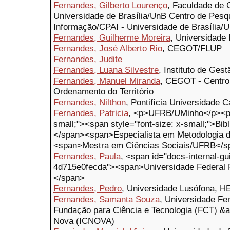
Fernandes, Gilberto Lourenço
, Faculdade de 
Universidade de Brasília/UnB Centro de Pesq
Informação/CPAI - Universidade de Brasília/
Fernandes, Guilherme Moreira
, Universidade
Fernandes, José Alberto Rio
, CEGOT/FLUP
Fernandes, Judite
Fernandes, Luana Silvestre
, Instituto de Ges
Fernandes, Manuel Miranda
, CEGOT - Centro
Ordenamento do Território
Fernandes, Nilthon
, Pontifícia Universidade 
Fernandes, Patricia
, <p>UFRB/UMinho</p><p><
small;"><span style="font-size: x-small;">Bi
</span><span>Especialista em Metodologia 
<span>Mestra em Ciências Sociais/UFRB</s
Fernandes, Paula
, <span id="docs-internal-g
4d715e0fecda"><span>Universidade Federal Fl
</span>
Fernandes, Pedro
, Universidade Lusófona, H
Fernandes, Samanta Souza
, Universidade F
Fundação para Ciência e Tecnologia (FCT) &a
Nova (ICNOVA)