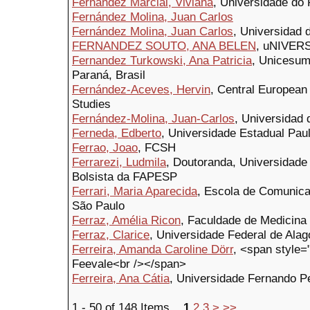
Fernández Marcial, Viviana
, Universidade do 
Fernández Molina, Juan Carlos
Fernández Molina, Juan Carlos
, Universidad 
FERNANDEZ SOUTO, ANA BELEN
, uNIVER
Fernandez Turkowski, Ana Patricia
, Unicesum
Paraná, Brasil
Fernández-Aceves, Hervin
, Central European
Studies
Fernández-Molina, Juan-Carlos
, Universidad
Ferneda, Edberto
, Universidade Estadual Paul
Ferrao, Joao
, FCSH
Ferrarezi, Ludmila
, Doutoranda, Universidade 
Bolsista da FAPESP
Ferrari, Maria Aparecida
, Escola de Comunica
São Paulo
Ferraz, Amélia Ricon
, Faculdade de Medicina
Ferraz, Clarice
, Universidade Federal de Ala
Ferreira, Amanda Caroline Dörr
, <span style=
Feevale<br /></span>
Ferreira, Ana Cátia
, Universidade Fernando 
1 - 50 of 148 Items
1
2
3
>
>>