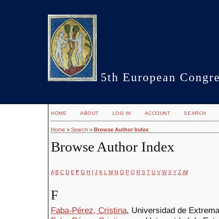
5th European Congre
HOME
ABOUT
LOG IN
ACCOUNT
SEARCH
Home
>
Search
>
Browse Author Index
Browse Author Index
A
B
C
D
E
F
G
H
I
J
K
L
M
N
O
P
Q
R
S
T
U
V
W
X
Y
Z
All
F
Faba-Pérez, Cristina
, Universidad de Extrem