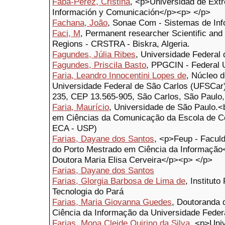
Faba-Pérez, Cristina
, <p>Universidad de Ext
Información y Comunicación</p><p> </p>
Fachana, João
, Sonae Com - Sistemas de Inf
Faci, M
, Permanent researcher Scientific and
Regions - CRSTRA - Biskra, Algeria.
Fagundes, Júlia Ribes
, Universidade Federal
Fagundes, Priscila Basto
, PPGCIN - Federal 
Faria, Leandro Innocentini Lopes de
, Núcleo 
Universidade Federal de São Carlos (UFSCar
235, CEP 13.565-905, São Carlos, São Paulo, 
Faria, Maurício
, Universidade de São Paulo.
em Ciências da Comunicação da Escola de 
ECA - USP)
Farias, Dayane dos Santos
, <p>Feup - Facul
do Porto Mestrado em Ciência da Informação
Doutora Maria Elisa Cerveira</p><p> </p>
Farias, Dayane dos Santos
Farias, Glorgia Barbosa de Lima de
, Institut
Tecnologia do Pará
Farias, Maria Giovanna Guedes
, Doutoranda
Ciência da Informação da Universidade Federa
Farias, Mona Cleide Quirino da Silva
, <p>Univ