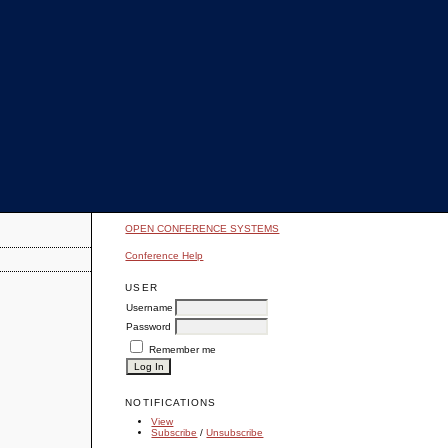
OPEN CONFERENCE SYSTEMS
Conference Help
USER
Username
Password
Remember me
NOTIFICATIONS
View
Subscribe
/
Unsubscribe