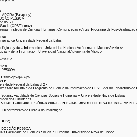
ão (Brasil)
a
LIADORA (Paraguay)
E JOÃO PESSOA
de do Sul
 Saúde (GPS/Fiocruz)
Alagoas, Instituto de Ciências Humanas, Comunicação e Artes, Programa de Pós-Graduação 
ense
formação da Universidade Federal da Bahia.
tecológicas y de la Información - Universidad Nacional Autónoma de México</p><br />
ológicas y de la Información. Universidad Nacional Autonóma de México
 /></em>
rasil
O PESSOA
de Lisboa</p><p> </p>
VALE
iversidade Federal da Bahia</h2>
ofessora Adjunto e do Programa de Ciência da Informação da UFS; Líder do Laboratório de
as Sociais, Faculdade de Ciências Sociais e Humanas – Universidade Nova de Lisboa
grado das Bibliotecas
as Sociais, Faculdade de Ciências Sociais e Humanas, Universidade Nova de Lisboa, AV. Ber
a - Departamento de Ciência da Informação
 (UFBa).
O DE JOÃO PESSOA
ociais Faculdade de Ciências Sociais e Humanas Universidade Nova de Lisboa