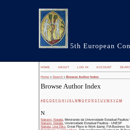
5th European Con
HOME
ABOUT
LOG IN
ACCOUNT
SEAR
Home
>
Search
>
Browse Author Index
Browse Author Index
A
B
C
D
E
F
G
H
I
J
K
L
M
N
O
P
Q
R
S
T
U
V
W
X
Y
Z
All
N
Nakano, Natalia
, Mestrando da Universidade Estadual Paulista "
Nakano, Natalia
, Unviersidade Estadual Paulista - UNESP
Nakata, Lina Eiko
, Great Place to Work &amp; FIA Business Sc