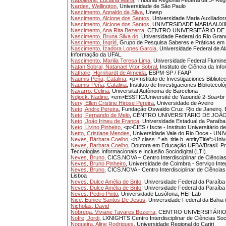
Napoleone, Luciana Maria
, Tribunal Regional Federal da 3ª Regi
Nardes, Wellington
, Universidade de São Paulo
Nascimento, Agnaldo da Silva
, Unesp
Nascimento, Alcione dos Santos
, Universidade Maria Auxiliador
Nascimento, Alcione dos Santos
, UNIVERSIDADE MARIA AUXI
Nascimento, Ana Rita Bezerra
, CENTRO UNIVERSITÁRIO D
Nascimento, Bruna Silva do
, Universidade Federal do Rio Gran
Nascimento, Ingrid
, Grupo de Pesquisa Saberes e Práticas em
Nascimento, Izadora Lopes Garcia
, Universidade Federal de 
Informação da UFAL.
Nascimento, Marilia Teresa Lima
, Universidade Federal Flumin
Natan Sobral, Natanael Vitor Sobral
, Instituto de Ciência da In
Nathalie, Hornhardt de Almeida
, ESPM-SP / FAAP
Naumis Peña, Catalina
, <p>Instituto de Investigaciones Biblio
Naumis-Peña, Catalina
, Instituto de Investigaciones Bibliotec
Navarro, Celina
, Universitat Autònoma de Barcelona
Ndjock, Nadine
, <em>ESSTIC/Université de Yaoundé 2-Soa<br
Nery, Ellen Cristine Hirose Pereira
, Universidade de Aveiro
Neto, Andre Pereira
, Fundação Oswaldo Cruz. Rio de Janeiro. B
Neto, Fernando de Melo
, CENTRO UNIVERSITÁRIO DE JOÃ
Neto, João Irineu de França
, Universidade Estadual da Paraíba
Neto, Livino Pinheiro
, <p>CIES / Iscte - Instituto Universitário 
Netto, Cristiane Mendes
, Universidade Vale do Rio Doce - UNI
Neves, Bárbara Coelho
, <h2 class=" eh_title b_entityTitle">Un
Neves, Barbara Coelho
, Doutora em Educação UFBA/Brasil. Pr
Tecnologias Informacionais e Inclusão Sociodigital (LTI).
Neves, Bruno
, CICS.NOVA – Centro Interdisciplinar de Ciênci
Neves, Bruno Pinheiro
, Universidade de Coimbra - Serviço Inte
Neves, Bruno
, CICS.NOVA - Centro Interdisciplinar de Ciênci
Lisboa
Neves, Dulce Amélia de Brito
, Universidade Federal da Paraíb
Neves, Dulce Amélia de Brito
, Universidade Federal da Paraíba
Neves, Pedro Pinto
, Universidade Lusófona, HEI-Lab
Nice, Eunice Santos De Jesus
, Universidade Federal da Bahia
Nicholas, David
Nóbrega, Viviane Tavares Bezerra
, CENTRO UNIVERSITÁRI
Nofre, Jordi
, LXNIGHTS Centro Interdisciplinar de Ciências S
Nogueira, Aline Rodrigues
, Universidade Regional do Cariri