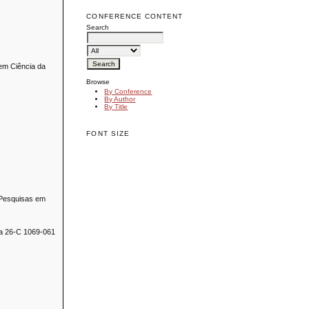
CONFERENCE CONTENT
Search
em Ciência da
Browse
By Conference
By Author
By Title
FONT SIZE
 Pesquisas em
na 26-C 1069-061