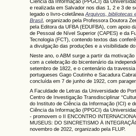
Ciência da Informação (PPGCI) da Universidad
e realizada em Salvador nos dias 1, 2 e 3 de
legado o livro-coletânea
Arquivos, bibliotecas 
Brasil
,
organizado pela Professora Doutora Ze
pela Editora da UFBA (EDUFBA), com apoio d
de Pessoal de Nível Superior (CAPES) e da Fu
Tecnologia (FCT), contendo textos das conferê
a divulgação das produções e a visibilidade do
Neste ano, o ABM surge a partir da motivação 
com a celebração do bicentenário da independê
setembro de 1822, e o centenário da travessia a
portugueses Gago Coutinho e Sacadura Cabral
concluída em 7 de junho de 1922, com parage
A Faculdade de Letras da Universidade do Port
Centro de Investigação Transdisciplinar “Cul
do Instituto de Ciência da Informação (ICI) 
Ciência da Informação (PPGCI) da Universidad
- promovem o II ENCONTRO INTERNACIONA
MUSEUS: DO SINCRETISMO À INTEGRAÇÃO, e
novembro de 2022, organizado pela FLUP.