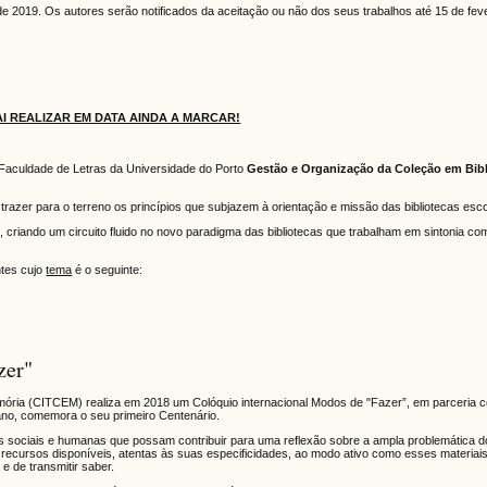
de 2019. Os autores serão notificados da aceitação ou não dos seus trabalhos até 15 de fev
AI REALIZAR EM DATA AINDA A MARCAR!
 Faculdade de Letras da Universidade do Porto
Gestão e Organização da Coleção em Bibl
razer para o terreno os princípios que subjazem à orientação e missão das bibliotecas esco
, criando um circuito fluido no novo paradigma das bibliotecas que trabalham em sintonia co
ntes cujo
tema
é o seguinte:
zer"
emória (CITCEM) realiza em 2018 um Colóquio internacional Modos de "Fazer”, em parceria 
 ano, comemora o seu primeiro Centenário.
s sociais e humanas que possam contribuir para uma reflexão sobre a ampla problemática do
m recursos disponíveis, atentas às suas especificidades, ao modo ativo como esses materiai
e de transmitir saber.