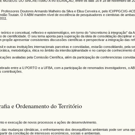
SEUS: DO SINCRETISMO À INTEGRAÇÃO, entre os dias 16 e 18 de novembro de 202
Professores Doutores Armando Malheiro da Silva e Elisa Cerveira e, pelo ICI/PPGCI/G-
ndão Toutain. O II ABM mantém nível de excelência de pesquisadores e cientistas de amba
2011.
teórico e conceitual, reflexivo e epistemológico, em torno do “sincretismo à integração” da A
 de cientificidade. O seu tema aponta para superação da ideia de consolidação disciplinar 
propõe apresentar consistentes discussões científicas e perspectivar a integração das ref
il e outras instituições internacionais parceiras e convidadas, estarão consolidando, pela s
prática, metodológica, ética no âmbito da interdisciplinaridade e no campo de conhecimento 
ações avaliadas pela Comissão Científica, além da participação de conferencistas convida
celebrado entre a U.PORTO e a UFBA, com a participação de renomados investigadores, o 
s contribuições.
fia e Ordenamento do Território
mento e execução de novos processos e ações de desenvolvimento.
s das mudanças climáticas, o enfrentamento dos desequilíbrios ambientais pode ser uma op
artir da conciliação de interesses económicos, sociais e ambientais.