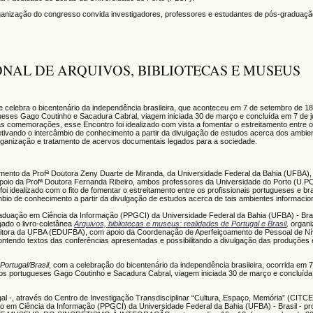
ganização do congresso convida investigadores, professores e estudantes de pós-graduaçã
ONAL DE ARQUIVOS, BIBLIOTECAS E MUSEUS
e celebra o bicentenário da independência brasileira, que aconteceu em 7 de setembro de 18
tugueses Gago Coutinho e Sacadura Cabral, viagem iniciada 30 de março e concluída em 7 de 
omemorações, esse Encontro foi idealizado com vista a fomentar o estreitamento entre os
jetivando o intercâmbio de conhecimento a partir da divulgação de estudos acerca dos ambie
rganização e tratamento de acervos documentais legados para a sociedade.
mento da Profª Doutora Zeny Duarte de Miranda, da Universidade Federal da Bahia (UFBA),
apoio da Profª Doutora Fernanda Ribeiro, ambos professores da Universidade do Porto (U.
 foi idealizado com o fito de fomentar o estreitamento entre os profissionais portugueses e br
mbio de conhecimento a partir da divulgação de estudos acerca de tais ambientes informacio
aduação em Ciência da Informação (PPGCI) da Universidade Federal da Bahia (UFBA) - Bras
gado o livro-coletânea
Arquivos, bibliotecas e museus: realidades de Portugal e Brasil
,
organi
ditora da UFBA (EDUFBA), com apoio da Coordenação de Aperfeiçoamento de Pessoal de Ní
tendo textos das conferências apresentadas e possibilitando a divulgação das produções e 
Portugal/Brasil
, com a celebração do bicentenário da independência brasileira, ocorrida em 
 pelos portugueses Gago Coutinho e Sacadura Cabral, viagem iniciada 30 de março e concluíd
l -, através do Centro de Investigação Transdisciplinar “Cultura, Espaço, Memória” (CITCEM
o em Ciência da Informação (PPGCI) da Universidade Federal da Bahia (UFBA) - Brasil - p