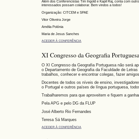
Além dos Conferencistas Tim Ingold e Kapil Raj, conta com outr
interessados possam colaborar. Bem vindos a todos!
Organização: CITCEM e SPAE
Vitor Oliveira Jorge
Amélia Polónia
Maria de Jesus Sanches
ACEDER À CONFERÊNCIA
XI Congresso da Geografia Portugues
O XI Congresso da Geografia Portuguesa não será ap
o Departamento de Geografia da Faculdade de Letras 
trabalhos, conhecer e encontrar colegas, fazer amigo
Docentes de todos os níveis de ensino, investigadore
o Portugal e outros países de língua portuguesa, to
Trabalharemos para que aproveitem e fiquem a ganha
Pela APG e pelo DG da FLUP
José Alberto Rio Fernandes
Teresa Sá Marques
ACEDER À CONFERÊNCIA