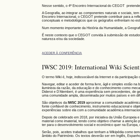
Nesse sentido, o 4º Encontro Internacional do CEGOT pretende 
A Geografia, ao integrar as componentes naturais e sociais, te
Encontro Internacional, o CEGOT pretende contribuir para a ref
conceptuais e metodológicos que os geógrafos enfrentam no estu
Num momento importante da História da Humanidade, a Geografi
É neste contexto que o CEGOT convida à submissão de estudos de
natureza e/ou da sociedade.
ACEDER À CONFERÊNCIA
IWSC 2019: International Wiki Scient
O termo Wiki é, hoje, indissociável da Internet e da participaç
Navegar, editar e aceder de forma livre, ágil e simples estão na
iluminista da razão, da educação e do conhecimento como meca
Diderot e D’Alembert, é uma experiência sem precedentes, de ge
uma comunidade ampla, disseminada por muitos países e em dif
São objetivos da
IWSC 2019
aproximar a comunidade académica 
fonte confiável de conhecimento, instrumento educacional e obj
experiências sobre ela com a comunidade académica internacion
Depois de celebrado em 2018, por iniciativa da União Europeia e 
material como imaterial, tendo como objetivo chamar a atenção pa
ter para o desenvolvimento social e económico quer na Europa, q
Serão, pois, aceites trabalhos que tenham a Wikipédia como tema
âmbito do Património. Os textos deverão ser em Inglês, Espanh