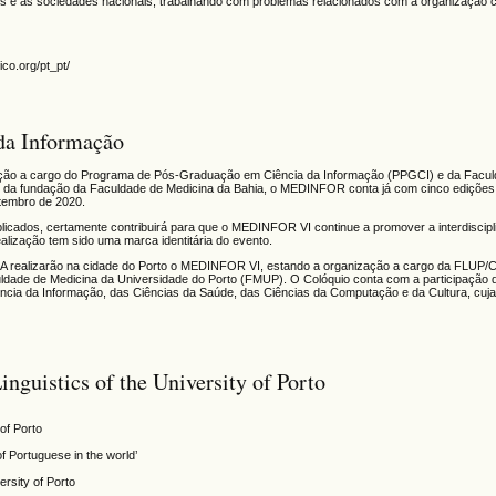
ções e as sociedades nacionais, trabalhando com problemas relacionados com a organização 
co.org/pt_pt/
a Informação
ação a cargo do Programa de Pós-Graduação em Ciência da Informação (PPGCI) e da Facul
da fundação da Faculdade de Medicina da Bahia, o MEDINFOR conta já com cinco edições, 
tembro de 2020.
blicados, certamente contribuirá para que o MEDINFOR VI continue a promover a interdiscipl
alização tem sido uma marca identitária do evento.
 realizarão na cidade do Porto o MEDINFOR VI, estando a organização a cargo da FLUP/
culdade de Medicina da Universidade do Porto (FMUP). O Colóquio conta com a participação 
ência da Informação, das Ciências da Saúde, das Ciências da Computação e da Cultura, cuj
inguistics of the University of Porto
 of Porto
of Portuguese in the world’
rsity of Porto