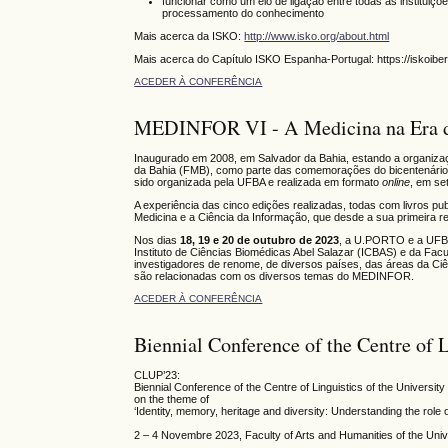
funcionar como um elo de ligação entre todas as institui
processamento do conhecimento
Mais acerca da ISKO:
http://www.isko.org/about.html
Mais acerca do Capítulo ISKO Espanha-Portugal: https://iskoiberi
ACEDER À CONFERÊNCIA
MEDINFOR VI - A Medicina na Era d
Inaugurado em 2008, em Salvador da Bahia, estando a organiz
da Bahia (FMB), como parte das comemorações do bicentenário 
sido organizada pela UFBA e realizada em formato
online
, em se
A experiência das cinco edições realizadas, todas com livros pu
Medicina e a Ciência da Informação, que desde a sua primeira re
Nos dias
18, 19 e 20 de outubro de 2023
, a U.PORTO e a UFBA
Instituto de Ciências Biomédicas Abel Salazar (ICBAS) e da Fa
investigadores de renome, de diversos países, das áreas da Ci
são relacionadas com os diversos temas do MEDINFOR.
ACEDER À CONFERÊNCIA
Biennial Conference of the Centre of L
CLUP’23:
Biennial Conference of the Centre of Linguistics of the University
on the theme of
‘Identity, memory, heritage and diversity: Understanding the role 
2 – 4 Novembre 2023, Faculty of Arts and Humanities of the Unive