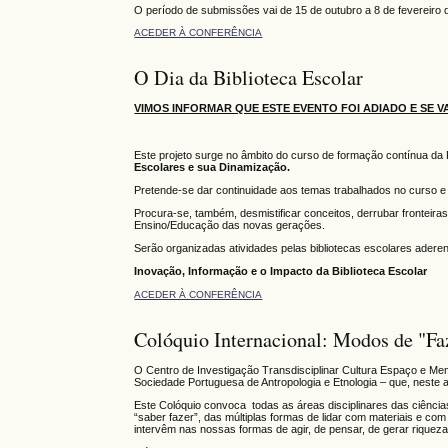
O período de submissões vai de 15 de outubro a 8 de fevereiro 
ACEDER À CONFERÊNCIA
O Dia da Biblioteca Escolar
VIMOS INFORMAR QUE ESTE EVENTO FOI ADIADO E SE V
Este projeto surge no âmbito do curso de formação contínua da
Escolares e sua Dinamização.
Pretende-se dar continuidade aos temas trabalhados no curso e t
Procura-se, também, desmistificar conceitos, derrubar fronteiras
Ensino/Educação das novas gerações.
Serão organizadas atividades pelas bibliotecas escolares adere
Inovação, Informação e o Impacto da Biblioteca Escolar
ACEDER À CONFERÊNCIA
Colóquio Internacional: Modos de "Fa
O Centro de Investigação Transdisciplinar Cultura Espaço e M
Sociedade Portuguesa de Antropologia e Etnologia – que, neste
Este Colóquio convoca todas as áreas disciplinares das ciência
“saber fazer”, das múltiplas formas de lidar com materiais e co
intervêm nas nossas formas de agir, de pensar, de gerar riqueza 