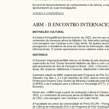
Em prol do desenvolvimento do conhecimento e da ciência, a or
apresentarem as suas investigações.
ACEDER À CONFERÊNCIA
ABM - II ENCONTRO INTERNACI
MOTIVAÇÃO CULTURAL
A Cimeira Portugal/Brasil deverá ocorrer em 2022, ano em que s
centenário da travessia aérea do Atlântico Sul, feita pelos por
com paragens nas Canárias e em Cabo Verde. No quadro dessas c
portugueses e brasileiros da área da Ciência da Informação, ob
informacionais. O evento oportunizará novos saberes sobre a o
HISTÓRICO
O Encontro Internacional ABM nasceu no âmbito do pós-doutora
supervisão do Prof. Doutor Armando Malheiro da Silva e com o 
pelo lançamento do
Ano de Portugal no Brasil - 2011
, o Encontro
áreas dos arquivos, bibliotecas e museus, objetivando o intercâ
A primeira edição do ABM, organizada pelo Programa de Pós-Gr
Salvador nos dias 1, 2 e 3 de setembro de 2011, deixou como le
Professora Doutora Zeny Duarte de Miranda e publicado pela E
(CAPES) e da Fundação para a Ciência e a Tecnologia (FCT), con
Encontro.
Neste ano, o ABM surge a partir da motivação cultural
A Cimeira 
1822, e o centenário da travessia aérea do Atlântico Sul, feita
de 1922, com paragens nas Canárias e em Cabo Verde.
A Faculdade de Letras da Universidade do Porto (FLUP) - Portuga
de Ciência da Informação (ICI) e do Programa de Pós-Graduaçã