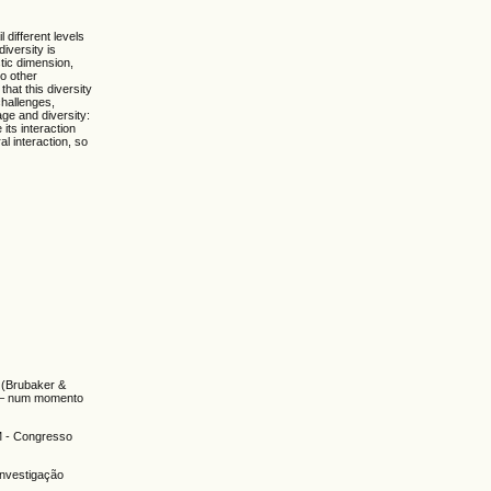
 different levels
diversity is
stic dimension,
to other
hat this diversity
challenges,
age and diversity:
its interaction
al interaction, so
 (Brubaker &
a – num momento
OM - Congresso
nvestigação