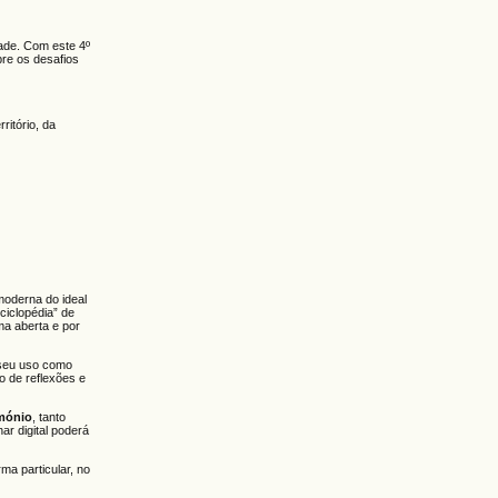
dade. Com este 4º
bre os desafios
itório, da
 moderna do ideal
ciclopédia” de
ma aberta e por
 seu uso como
o de reflexões e
imónio
, tanto
ar digital poderá
ma particular, no