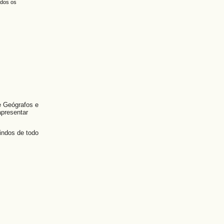
odos os
e Geógrafos e
apresentar
vindos de todo