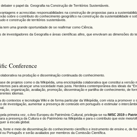
debater o papel da Geografia na Construção de Territórios Sustentáveis.
m vantagens e acrescidas responsabilidades na construção de propostas para a sustentabili
lexão sobre o contributo do conhecimento geográfico na construção da sustentabilidade e so
do e construção de territórios sustentáveis.
a tem uma grande oportunidade de se reafirmar como Ciência.
 investigadores da Geografia e áreas científicas afins, que envolvam as dimensões do terr
ific Conference
ão colaborativa na produção e disseminação continuada do conhecimento.
 base de projetos como o da Wikipédia, uma enciclopédia colaborativa que constitui a versão
nismos para alcançar uma sociedade mais justa. Herdeira contemporânea dos ideais da “En
ração, organização, avaliação, promoção, disseminação e partilha de conhecimento, de for
erentes idiomas.
do contextos e tecnologia Wiki e de forma particular da Wikipédia, com vista a promover o
eto de investigação, aumentar a presença de conteúdo em português e estimular o intercâmbi
al.
pela primeira vez, o Ano Europeu do Património Cultural, privilegia-se na
IWSC 2019
o
Patr
ra a presença da Cultura e do Património na Wikipédia e para o contributo que este meio/olh
uer à escala global.
, fonte e meio de disseminação do conhecimento científico e instrumento de ensino e, de for
ol ou Português e serão avaliados por membros da Comissão Científica.