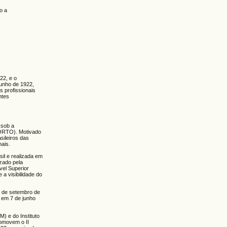
o a
22, e o
junho de 1922,
 profissionais
ntes
 sob a
PORTO). Motivado
asileiros das
nais.
il e realizada em
zado pela
vel Superior
a visibilidade do
7 de setembro de
a em 7 de junho
) e do Instituto
romovem o II