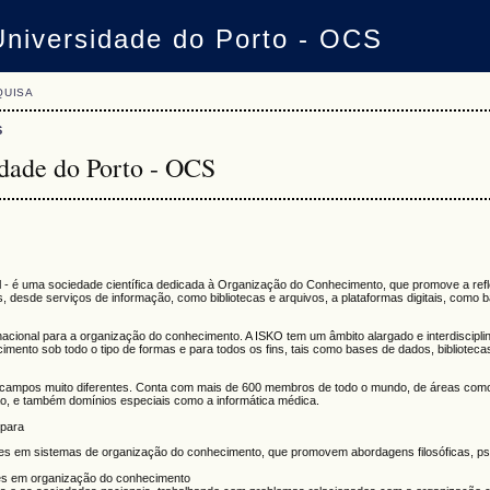
Universidade do Porto - OCS
QUISA
S
idade do Porto - OCS
 -
é uma
sociedade científica
dedicada à
Organização do Conhecimento
, que promove a refl
os, desde serviços de informação, como bibliotecas e arquivos, a plataformas digitais, como
cional para a organização do conhecimento. A ISKO tem um âmbito alargado e interdisciplin
mento sob todo o tipo de formas e para todos os fins, tais como bases de dados, bibliotecas
de campos muito diferentes. Conta com mais de 600 membros de todo o mundo, de áreas como
ção, e também domínios especiais como a informática médica.
 para
ões em sistemas de organização do conhecimento, que promovem abordagens filosóficas, ps
es em organização do conhecimento