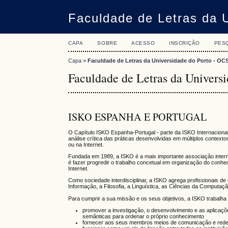
Faculdade de Letras da 
CAPA
SOBRE
ACESSO
INSCRIÇÃO
PES
Capa
>
Faculdade de Letras da Universidade do Porto - OC
Faculdade de Letras da Univers
ISKO ESPANHA E PORTUGAL
O
Capítulo ISKO Espanha-Portugal - parte da ISKO Internacional
análise crítica das práticas desenvolvidas em múltiplos context
ou na Internet.
Fundada em 1989, a ISKO é a mais importante associação interna
é fazer progredir o trabalho concetual em organização do conheci
Internet.
Como sociedade interdisciplinar, a ISKO agrega profissionais 
Informação, a Filosofia, a Linguística, as Ciências da Computa
Para cumprir a sua missão e os seus objetivos, a ISKO trabalha
promover a investigação, o desenvolvimento e as aplicaç
semânticas para ordenar o próprio conhecimento
fornecer aos seus membros meios de comunicação e red