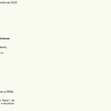
ereiro de 2019.
iotecas
lares.
m o
com a SPAE,
 “fazer”, do
s e recursos