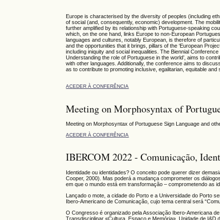
Europe is characterised by the diversity of peoples (including ethni
of social (and, consequently, economic) development. The mobility o
further amplified by its relationship with Portuguese-speaking cou
which, on the one hand, links Europe to non-European Portuguese-
languages and cultures, notably European, is therefore of partic
and the opportunities that it brings, pillars of the ‘European Proj
including iniquity and social inequalities. The Biennial Conference
Understanding the role of Portuguese in the world’, aims to contri
with other languages. Additionally, the conference aims to discuss i
as to contribute to promoting inclusive, egalitarian, equitable and s
ACEDER À CONFERÊNCIA
Meeting on Morphosyntax of Portugue
Meeting on Morphosyntax of Portuguese Sign Language and oth
ACEDER À CONFERÊNCIA
IBERCOM 2022 - Comunicação, Identi
Identidade ou identidades? O conceito pode querer dizer demasi
Cooper, 2000). Mas poderá a mudança comprometer os diálogos
em que o mundo está em transformação – comprometendo as ide
Lançado o mote, a cidade do Porto e a Universidade do Porto se
Ibero-Americano de Comunicação, cujo tema central será “Comun
O Congresso é organizado pela Associação Ibero-Americana d
Transdisciplinar «Cultura, Espaço e Memória», Unidade de I&D 