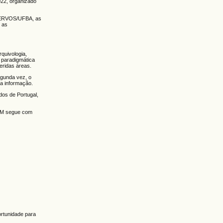
2, organizado
ACERVOS/UFBA, as
s as
rquivologia,
e paradigmática
eridas áreas.
egunda vez, o
da informação.
dos de Portugal,
ABM segue com
ortunidade para