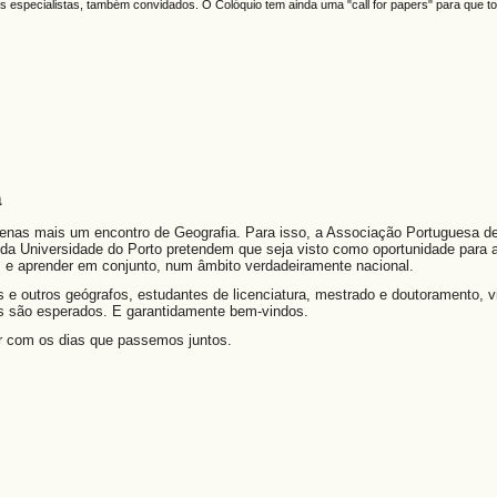
os especialistas, também convidados. O Colóquio tem ainda uma "call for papers" para que t
a
enas mais um encontro de Geografia. Para isso, a Associação Portuguesa d
da Universidade do Porto pretendem que seja visto como oportunidade para 
s e aprender em conjunto, num âmbito verdadeiramente nacional.
s e outros geógrafos, estudantes de licenciatura, mestrado e doutoramento, 
dos são esperados. E garantidamente bem-vindos.
r com os dias que passemos juntos.