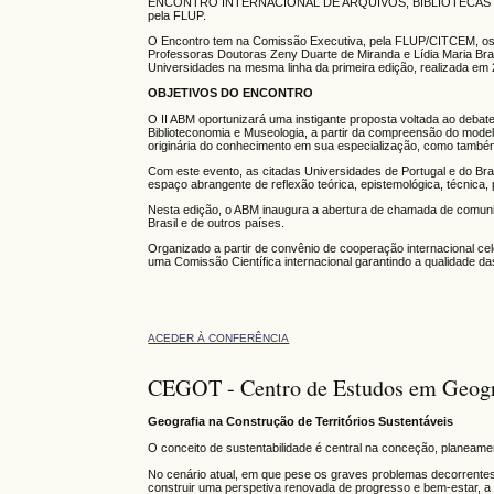
ENCONTRO INTERNACIONAL DE ARQUIVOS, BIBLIOTECAS E MU
pela FLUP.
O Encontro tem na Comissão Executiva, pela FLUP/CITCEM, os 
Professoras Doutoras Zeny Duarte de Miranda e Lídia Maria Bra
Universidades na mesma linha da primeira edição, realizada em 
OBJETIVOS DO ENCONTRO
O II ABM oportunizará uma instigante proposta voltada ao debate 
Biblioteconomia e Museologia, a partir da compreensão do modelo
originária do conhecimento em sua especialização, como também 
Com este evento, as citadas Universidades de Portugal e do Bras
espaço abrangente de reflexão teórica, epistemológica, técnica, 
Nesta edição, o ABM inaugura a abertura de chamada de comunic
Brasil e de outros países.
Organizado a partir de convênio de cooperação internacional 
uma Comissão Científica internacional garantindo a qualidade da
ACEDER À CONFERÊNCIA
CEGOT - Centro de Estudos em Geogra
Geografia na Construção de Territórios Sustentáveis
O conceito de sustentabilidade é central na conceção, planea
​No cenário atual, em que pese os graves problemas decorrente
construir uma perspetiva renovada de progresso e bem-estar, a p