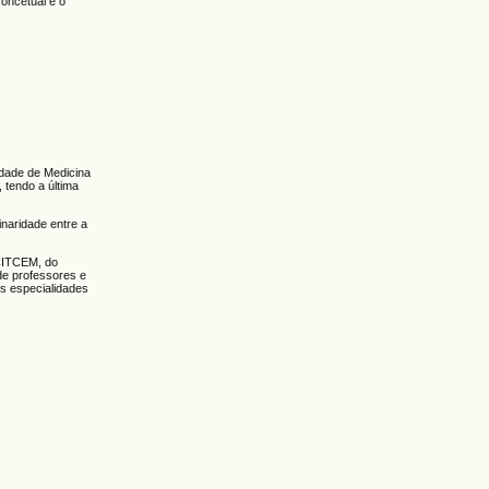
concetual e o
dade de Medicina
tendo a última
inaridade entre a
CITCEM, do
de professores e
as especialidades