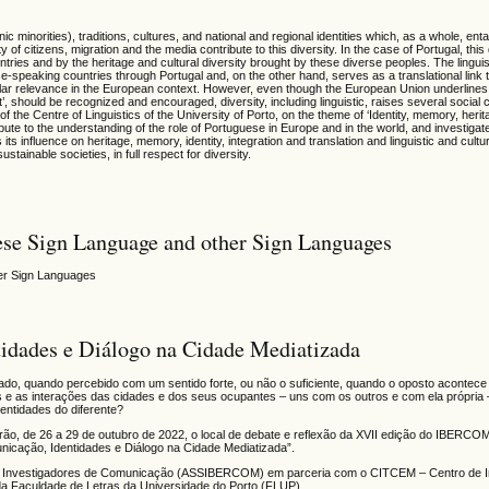
c minorities), traditions, cultures, and national and regional identities which, as a whole, entail
f citizens, migration and the media contribute to this diversity. In the case of Portugal, this 
ntries and by the heritage and cultural diversity brought by these diverse peoples. The lingui
speaking countries through Portugal and, on the other hand, serves as a translational link 
ular relevance in the European context. However, even though the European Union underlines t
ect’, should be recognized and encouraged, diversity, including linguistic, raises several social 
 of the Centre of Linguistics of the University of Porto, on the theme of ‘Identity, memory, herit
bute to the understanding of the role of Portuguese in Europe and in the world, and investigate 
ts influence on heritage, memory, identity, integration and translation and linguistic and cultur
ustainable societies, in full respect for diversity.
se Sign Language and other Sign Languages
er Sign Languages
dades e Diálogo na Cidade Mediatizada
ado, quando percebido com um sentido forte, ou não o suficiente, quando o oposto acontece
 e as interações das cidades e dos seus ocupantes – uns com os outros e com ela própri
ntidades do diferente?
rão, de 26 a 29 de outubro de 2022, o local de debate e reflexão da XVII edição do IBERC
icação, Identidades e Diálogo na Cidade Mediatizada”.
e Investigadores de Comunicação (ASSIBERCOM) em parceria com o CITCEM – Centro de I
da Faculdade de Letras da Universidade do Porto (FLUP).