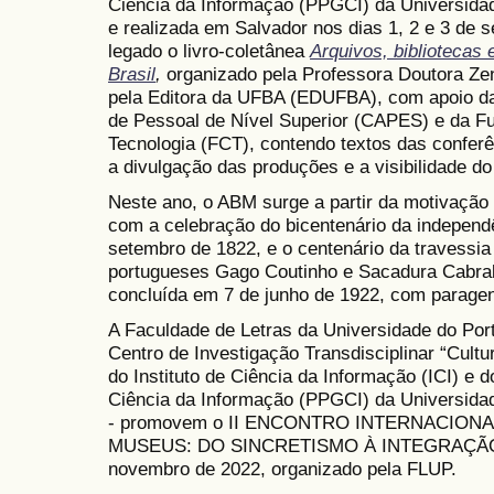
Ciência da Informação (PPGCI) da Universidad
e realizada em Salvador nos dias 1, 2 e 3 de
legado o livro-coletânea
Arquivos, bibliotecas 
Brasil
,
organizado pela Professora Doutora Ze
pela Editora da UFBA (EDUFBA), com apoio d
de Pessoal de Nível Superior (CAPES) e da Fu
Tecnologia (FCT), contendo textos das conferê
a divulgação das produções e a visibilidade do
Neste ano, o ABM surge a partir da motivação 
com a celebração do bicentenário da independê
setembro de 1822, e o centenário da travessia a
portugueses Gago Coutinho e Sacadura Cabral
concluída em 7 de junho de 1922, com parage
A Faculdade de Letras da Universidade do Port
Centro de Investigação Transdisciplinar “Cul
do Instituto de Ciência da Informação (ICI) 
Ciência da Informação (PPGCI) da Universidad
- promovem o II ENCONTRO INTERNACIONA
MUSEUS: DO SINCRETISMO À INTEGRAÇÃO, e
novembro de 2022, organizado pela FLUP.