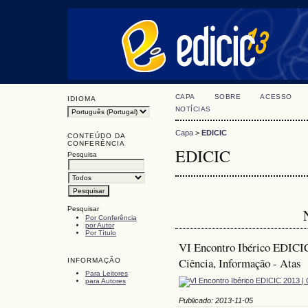
CAPA
SOBRE
ACESSO
IDIOMA
NOTÍCIAS
Capa
>
EDICIC
CONTEÚDO DA
CONFERÊNCIA
EDICIC
Pesquisa
Pesquisar
Por Conferência
por Autor
Por Título
VI Encontro Ibérico EDICIC
Ciência, Informação - Atas
INFORMAÇÃO
Para Leitores
para Autores
Publicado: 2013-11-05