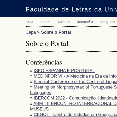
Faculdade de Letras da Uni
CAPA
SOBRE
ACESSO
INSCRIÇÃO
PESQUISA
Capa
>
Sobre o Portal
Sobre o Portal
Conferências
»
ISKO ESPANHA E PORTUGAL
»
MEDINFOR VI - A Medicina na Era da Inf
»
Biennial Conference of the Centre of Lingui
»
Meeting on Morphosyntax of Portuguese S
Languages
»
IBERCOM 2022 - Comunicação, Identidade
»
ABM - II ENCONTRO INTERNACIONAL D
MUSEUS
»
CEGOT - Centro de Estudos em Geografia 