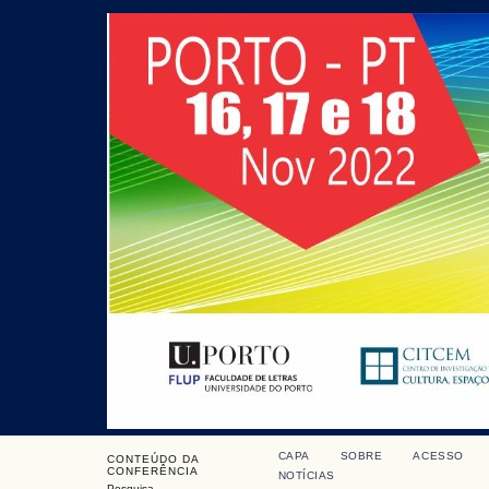
CAPA
SOBRE
ACESSO
CONTEÚDO DA
CONFERÊNCIA
NOTÍCIAS
Pesquisa