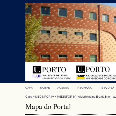
CAPA
SOBRE
ACESSO
INSCRIÇÃO
PESQUISA
Capa
>
MEDINFOR IV
>
MEDINFOR IV - A Medicina na Era da Informa
Mapa do Portal