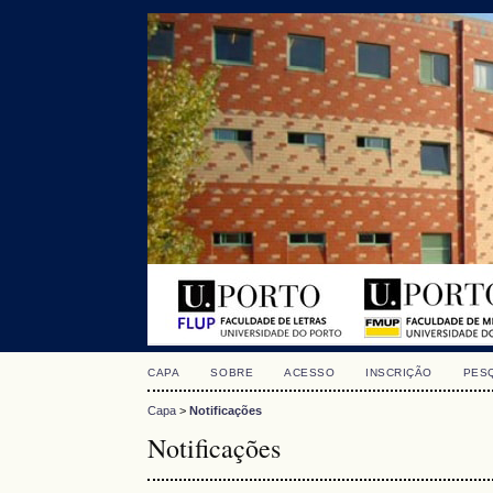
CAPA
SOBRE
ACESSO
INSCRIÇÃO
PES
Capa
>
Notificações
Notificações