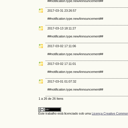
##notification.type.newAnnouncement##
2017-03-31 23:26:57
##notification.type.newAnnouncement##
2017-03-13 18:11:27
##notification.type.newAnnouncement##
2017-03-02 17:11:06
##notification.type.newAnnouncement##
2017-03-02 17:11:01
##notification.type.newAnnouncement##
2017-03-01 01:07:32
##notification.type.newAnnouncement##
1 a 26 de 26 Itens
Este trabalho está licenciado sob uma
Licença Creative Commons