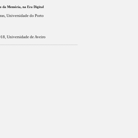
o da Memória, na Era Digital
ras, Universidade do Porto
8, Universidade de Aveiro
_______________________________________________________________________________________________________________________________