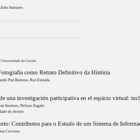
a João Antunes
_______________________________________________________________________________________________________________________________
_______________________________________________________________________________________________________________________________
| Universidade da Coruña
otografia como Retrato Definitivo da História
ardo Paz Barroso, Rui Estrada
e una investigación participativa en el espácio virtual: in
resa Susinos, Nelson Zagalo
dade de Aveiro
orto: Contributos para o Estudo de um Sistema de Informa
isa Cerveira