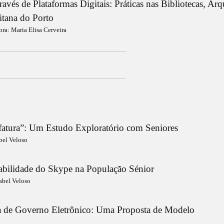
avés de Plataformas Digitais: Práticas nas Bibliotecas, Arq
tana do Porto
ora: Maria Elisa Cerveira
_______________________________________________________________________________________________________________________________
_______________________________________________________________________________________________________________________________
-fatura”: Um Estudo Exploratório com Seniores
bel Veloso
abilidade do Skype na População Sénior
sabel Veloso
ia de Governo Eletrônico: Uma Proposta de Modelo