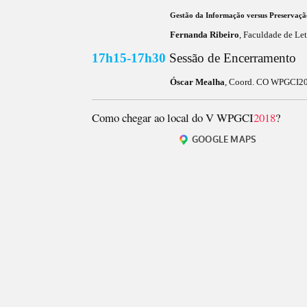
Gestão da Informação versus Preservaçã
Fernanda Ribeiro
, Faculdade de Let
17h15-17h30
Sessão de
Encerramento
Óscar Mealha
, Coord. CO WPGCI201
____________________________________________________________________________________________________________________________________________________________
Como chegar ao local do V WPGCI
2018
?