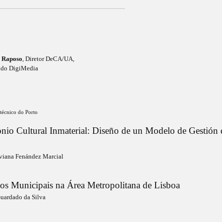
_______________________________________________________________________________________________________________________________
 Raposo
, Diretor DeCA/UA,
o do DigiMedia
litécnico do Porto
onio Cultural Inmaterial: Diseño de un Modelo de Gestión 
iviana Fenández Marcial
os Municipais na Área Metropolitana de Lisboa
Guardado da Silva