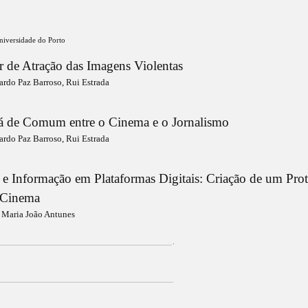
niversidade do Porto
r de Atração das Imagens Violentas
ardo Paz Barroso, Rui Estrada
há de Comum entre o Cinema e o Jornalismo
ardo Paz Barroso, Rui Estrada
e Informação em Plataformas Digitais: Criação de um Prot
e Cinema
: Maria João Antunes
_____________________________________________________________________________________________________________________________ +
_______________________________________________________________________________________________________________________________