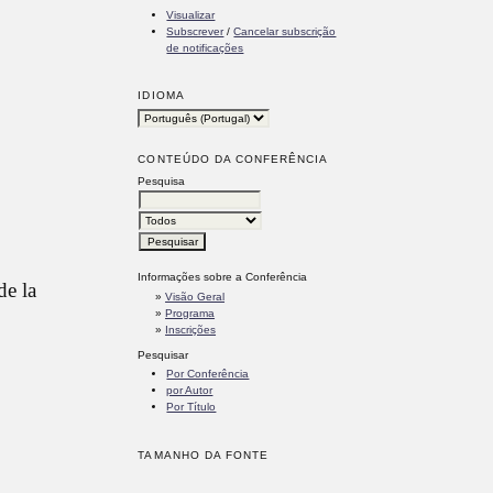
Visualizar
Subscrever
/
Cancelar subscrição
de notificações
IDIOMA
CONTEÚDO DA CONFERÊNCIA
Pesquisa
Informações sobre a Conferência
de la
»
Visão Geral
»
Programa
»
Inscrições
Pesquisar
Por Conferência
por Autor
Por Título
TAMANHO DA FONTE