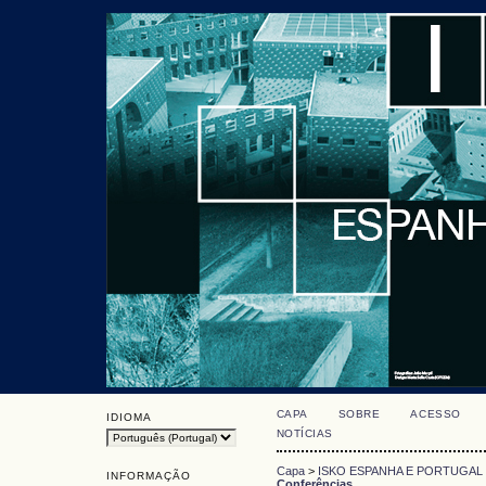
CAPA
SOBRE
ACESSO
IDIOMA
NOTÍCIAS
Capa
>
ISKO ESPANHA E PORTUGAL
INFORMAÇÃO
Conferências