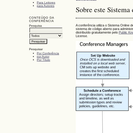
Para Leitores
para Autores
Sobre este Sistema 
CONTEÚDO DA
CONFERÊNCIA
A conferência utiliza o Sistema Online
Pesquisa
sistema de código aberto para administ
distribuído gratuitamente pelo
Public Kn
License.
Pesquisar
Por Conferência
por Autor
Por Título