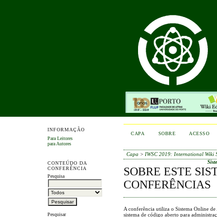
INFORMAÇÃO
CAPA
SOBRE
ACESSO
Para Leitores
para Autores
Capa
>
IWSC 2019: International Wiki S
Sist
CONTEÚDO DA
SOBRE ESTE SIS
CONFERÊNCIA
Pesquisa
CONFERÊNCIAS
A conferência utiliza o Sistema Online d
sistema de código aberto para administra
Pesquisar